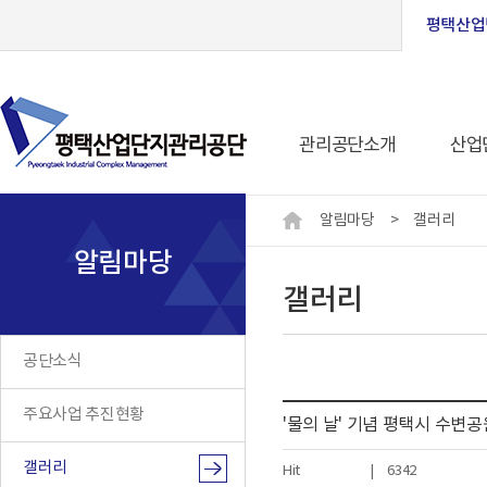
평택산업
관리공단소개
산업
알림마당
>
갤러리
알림마당
갤러리
공단소식
주요사업 추진현황
'물의 날' 기념 평택시 수변공
갤러리
Hit
|
6342