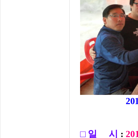
2
□
일
시
:
201