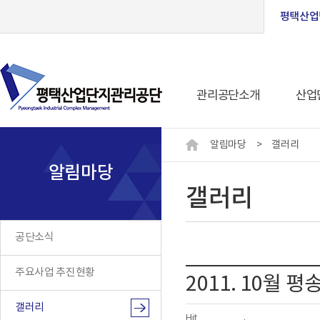
평택산업
관리공단소개
산업
알림마당
>
갤러리
알림마당
갤러리
공단소식
주요사업 추진현황
2011. 10월
갤러리
Hit