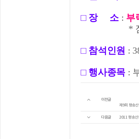
□ 장 소
:
부
* 점심식사
□
참석인원
: 
□
행사종
목
: 
이전글
제9회 평송
다음글
2011 평송