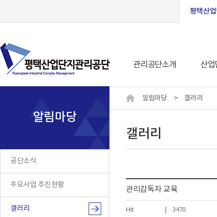
평택산업
관리공단소개
산업
알림마당
>
갤러리
알림마당
갤러리
공단소식
주요사업 추진현황
관리감독자 교육
갤러리
Hit
|
3470