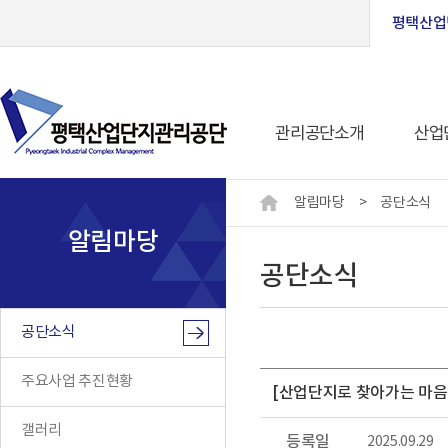
평택산업
관리공단소개
산업
알림마당
>
공단소식
알림마당
공단소식
공단소식
주요사업 추진현황
[산업단지로 찾아가는 마음
갤러리
등록일
2025.09.29