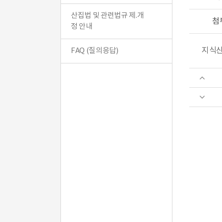
산집법 및 관련법규 제.개
첨
정 안내
지식산
FAQ (질의응답)