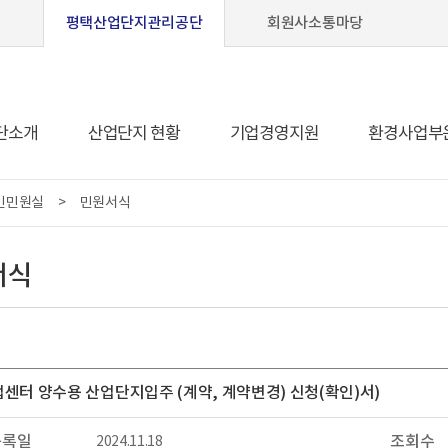
평택산업단지관리공단
회원사소통마당
단소개
산업단지 현황
기업경영지원
환경사업부
인민원실
>
민원서식
서식
센터 양수용 산업단지입주 (계약, 계약변경) 신청(확인)서)
등록일
조회수
2024.11.18