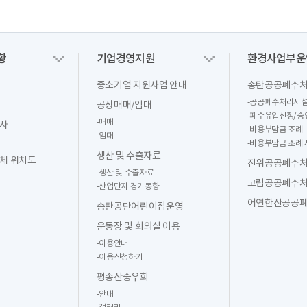
황
기업경영지원
환경사업부운
중소기업 지원사업 안내
송탄공공폐수
-
공공폐수처리시설
공장매매/임대
-
폐수유입신청/승
-
매매
원사
-
비용부담금 조례
-
임대
-
비용부담금 조례
생산 및 수출자료
체 위치도
진위공공폐수
-
생산 및 수출자료
고렴공공폐수
-
산업단지 경기동향
어연한산공공
송탄공단어린이집운영
운동장 및 회의실 이용
-
이용안내
-
이용신청하기
평송산중우회
-
안내