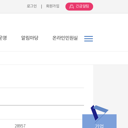
로그인
|
회원가입
긴급알림
운영
알림마당
온라인민원실
28957
기업