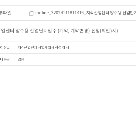
부파일
ionline_32024111811416_지식산업센터 양수용 산업단
업센터 양수용 산업단지입주 (계약, 계약변경) 신청(확인)서)
이전글
지식산업센터 사업계획서 작성 예시
다음글
없음