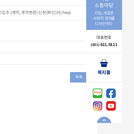
소통마당
지입주 (계약, 계약변경) 신청(확인)서).hwp
기업, 새로운
사회적 경제를
디자인하다
대표번호
611.9111
(031)
복지몰
목록