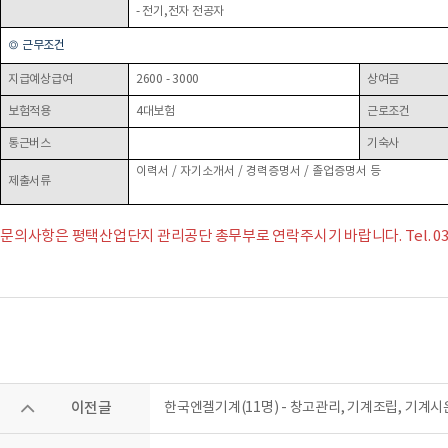
- 전기,전자 전공자
◎
근무조건
지급예상급여
2600 - 3000
상여금
보험적용
4대보험
근로조건
통근버스
기숙사
이력서
/
자기소개서 / 경력증명서 / 졸업증명서 등
제출서류
문의사항은 평택산업단지 관리공단 총무부로 연락주시기 바랍니다.
Tel. 0
이전글
한국엔겔기계(11명) - 창고관리, 기계조립, 기계