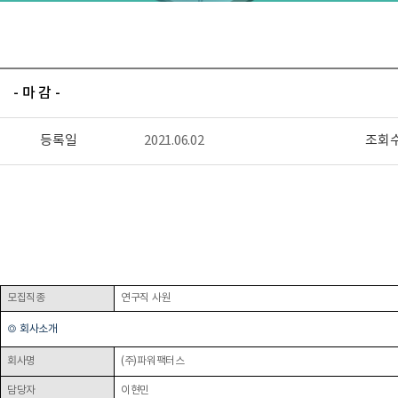
- 마 감 -
등록일
2021.06.02
조회
모집직종
연구직 사원
◎
회사소개
회사명
(주)파워팩터스
담당자
이현민