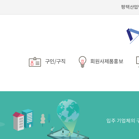
평택산업
구인/구직
회원사제품홍보
입주 기업체의 