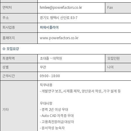
연락처
hmlee
@powerfactors.co.kr
Fax
주소
경기도 평택시 산단로 83-7
회사업종
파워서플라이
홈페이지
www.powerfactors.co.kr
◎
모집요강
최종학력
초대졸 ~ 대학원
모집인원
성별
무관
나이
근무시간
09:00 - 18:00
직무내용
- 개발연구 보조, 시제품 제작, 양산문서 작성, 가구 설계 등
우대사항
기타
- 경력 2년 이상 우대
- Auto CAD 자격증 우대
- 고용촉진장려금 대상자
- 문서작성 능숙자