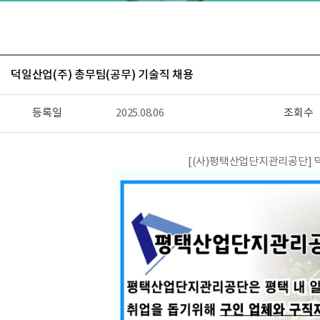
덕일산업(주) 총무팀(공무) 기술직 채용
등록일
2025.08.06
조회수
[(사)평택산업단지관리공단] 덕