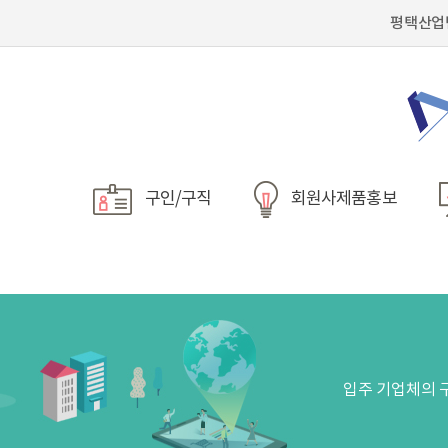
평택산업
구인/구직
회원사제품홍보
입주 기업체의 