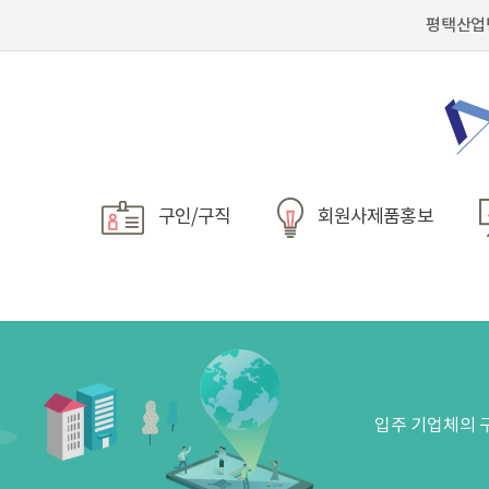
평택산업
구인/구직
회원사제품홍보
입주 기업체의 