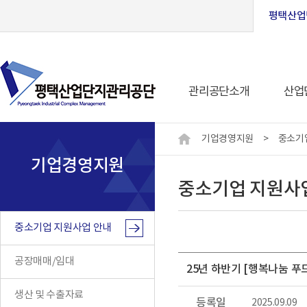
평택산업
관리공단소개
산업
기업경영지원
>
중소기
기업경영지원
중소기업 지원사
중소기업 지원사업 안내
공장매매/임대
25년 하반기 [행복나눔 
생산 및 수출자료
등록일
2025.09.09